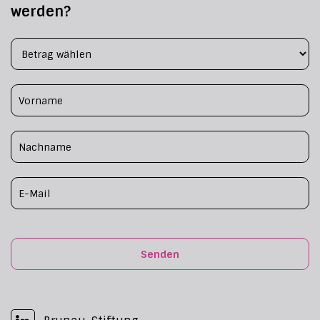
werden?
Footer Form
Senden