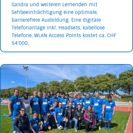
Sandra und weiteren Lernenden mit
Sehbeeinträchtigung eine optimale,
barrierefreie Ausbildung. Eine digitale
Telefonanlage inkl. Headsets, kabellose
Telefone, WLAN Access Points kostet ca. CHF
54’000.