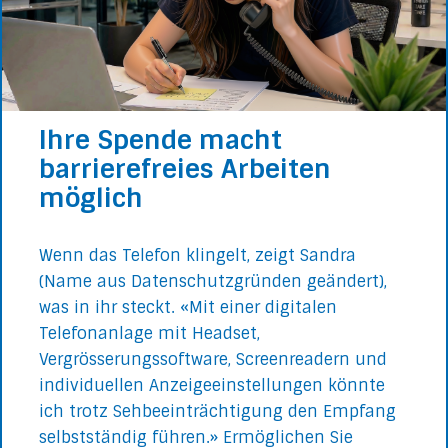
Ihre Spende macht
barrierefreies Arbeiten
möglich
Wenn das Telefon klingelt, zeigt Sandra
(Name aus Datenschutzgründen geändert),
was in ihr steckt. «Mit einer digitalen
Telefonanlage mit Headset,
Vergrösserungssoftware, Screenreadern und
individuellen Anzeigeeinstellungen könnte
ich trotz Sehbeeinträchtigung den Empfang
selbstständig führen.» Ermöglichen Sie