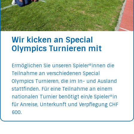
Wir kicken an Special
Olympics Turnieren mit
Ermöglichen Sie unseren Spieler*innen die
Teilnahme an verschiedenen Special
Olympics Turnieren, die im In- und Ausland
stattfinden. Für eine Teilnahme an einem
nationalen Turnier benötigt ein/e Spieler*in
für Anreise, Unterkunft und Verpflegung CHF
600.