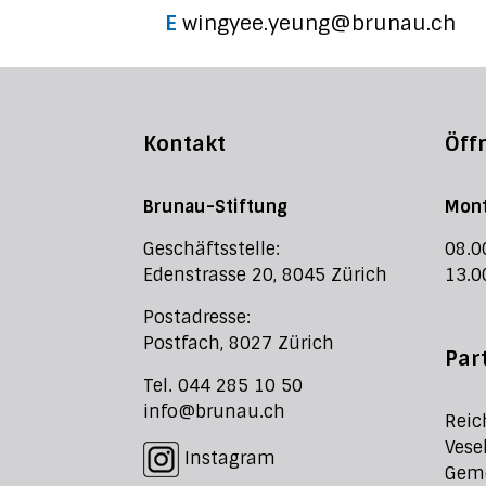
E
wingyee.yeung@brunau.ch
Kontakt
Öff
Brunau-Stiftung
Mont
Geschäftsstelle:
08.0
Edenstrasse 20, 8045 Zürich
13.0
Postadresse:
Postfach, 8027 Zürich
Par
Tel. 044 285 10 50
info@brunau.ch
Reic
Vese
Instagram
Geme